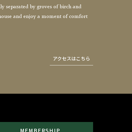
ly separated by groves of birch and
ubhouse and enjoy a moment of comfort
アクセスはこちら
MEMBERSHIP