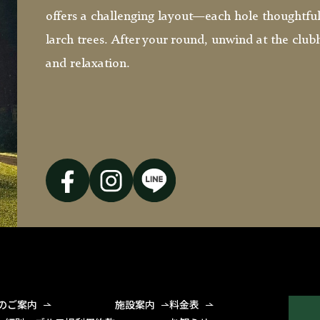
offers a challenging layout—each hole thoughtful
larch trees. After your round, unwind at the cl
and relaxation.
のご案内
施設案内
料金表