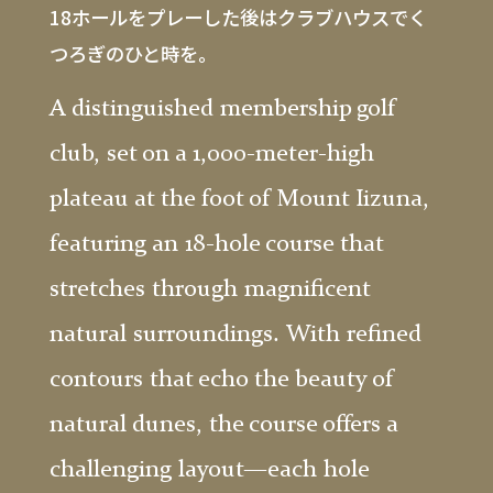
18ホールをプレーした後はクラブハウスでく
つろぎのひと時を。
A distinguished membership golf
club, set on a 1,000-meter-high
plateau at the foot of Mount Iizuna,
featuring an 18-hole course that
stretches through magnificent
natural surroundings. With refined
contours that echo the beauty of
natural dunes, the course offers a
challenging layout—each hole