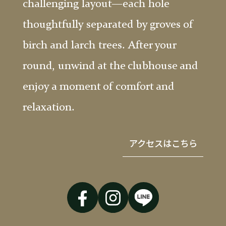
challenging layout—each hole
thoughtfully separated by groves of
birch and larch trees. After your
round, unwind at the clubhouse and
enjoy a moment of comfort and
relaxation.
アクセスはこちら