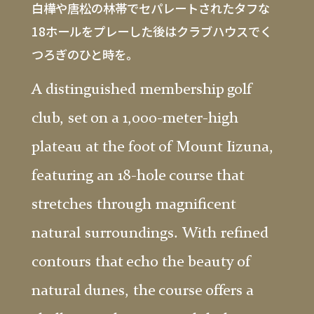
白樺や唐松の林帯でセパレートされたタフな
18ホールをプレーした後はクラブハウスでく
つろぎのひと時を。
A distinguished membership golf
club, set on a 1,000-meter-high
plateau at the foot of Mount Iizuna,
featuring an 18-hole course that
stretches through magnificent
natural surroundings. With refined
contours that echo the beauty of
natural dunes, the course offers a